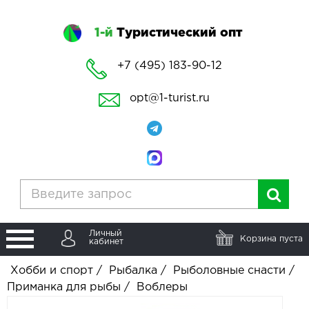
1-й
Туристический опт
+7 (495) 183-90-12
opt@1-turist.ru
Личный
Корзина пуста
кабинет
Хобби и спорт
/
Рыбалка
/
Рыболовные снасти
/
Приманка для рыбы
/
Воблеры