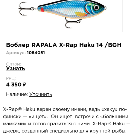
Воблер RAPALA X-Rap Haku 14 /BGH
Артикул:
1084051
Оптом:
Узнать
РРЦ:
4 350 ₽
Наличие:
Уточнить
X-Rap® Haku верен своему имени, ведь «хаку» по-
фински — «ищет». Он ищет встречи с «большими
мамками» и готов сразиться с ними. X-Rap® Haku —
джерк, созданный специально для крупной рыбы,