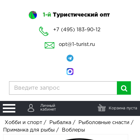
1-й
Туристический опт
+7 (495) 183-90-12
opt@1-turist.ru
Личный
Корзина пуста
кабинет
Хобби и спорт
/
Рыбалка
/
Рыболовные снасти
/
Приманка для рыбы
/
Воблеры