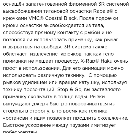
оснащён запатентованной фирменной 3R системой
высвобождения титановой оснастки Rapala® с
крючками VMC® Coastal Black. После подсечки
крюки оснастки высвобождается из тела,
способствуя прямому контакту с рыбой и не
позволяя ей использовать приманку, как рычаг
и вырваться на свободу. 3R система также
облегчает извлечение крючков, так как тело
приманки не мешает процессу. X-Rap® Haku очень
прост в использовании. Для его анимации можно
использовать различную технику. С помощью
рывков удилищем или вращая катушку, используя
технику презентаций Stop & Go, вы заставляете
приманку скользить в толще воды. Рывки
вынуждают джерк быстро поворачиваться из
стороны в сторону, в то время как техника
«останови и иди» позволяет продлить скольжение.
Быстрое ускорение между паузами имитирует
побег жертвы.