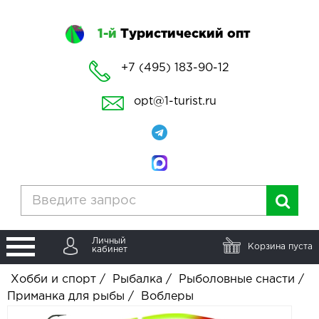
1-й
Туристический опт
+7 (495) 183-90-12
opt@1-turist.ru
Личный
Корзина пуста
кабинет
Хобби и спорт
/
Рыбалка
/
Рыболовные снасти
/
Приманка для рыбы
/
Воблеры