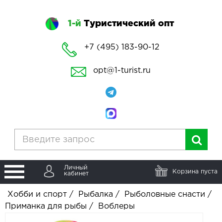
1-й
Туристический опт
+7 (495) 183-90-12
opt@1-turist.ru
Личный
Корзина пуста
кабинет
Хобби и спорт
/
Рыбалка
/
Рыболовные снасти
/
Приманка для рыбы
/
Воблеры