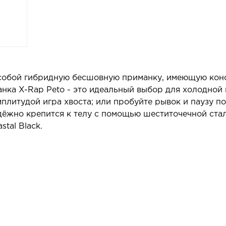
 собой гибридную бесшовную приманку, имеющую ко
нка X-Rap Peto - это идеальный выбор для холодной
мплитудой игра хвоста; или пробуйте рывок и паузу п
адёжно крепится к телу с помощью шеститочечной ста
tal Black.