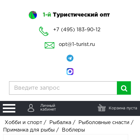
1-й
Туристический опт
+7 (495) 183-90-12
opt@1-turist.ru
Личный
Корзина пуста
кабинет
Хобби и спорт
/
Рыбалка
/
Рыболовные снасти
/
Приманка для рыбы
/
Воблеры