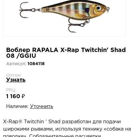
Воблер RAPALA X-Rap Twitchin' Shad
08 /GGIU
Артикул:
1084118
Оптом:
Узнать
РРЦ:
1 160 ₽
Наличие:
Уточнить
X-Rap® Twitchin ’ Shad разработан для подачи
широкими рывками, используя технику «собака на
поводке». Соблазнительные расцветки