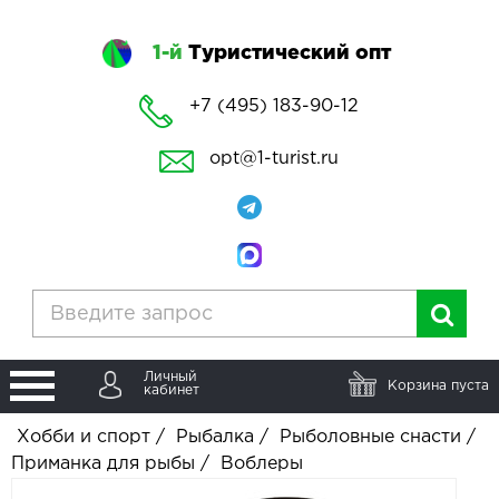
1-й
Туристический опт
+7 (495) 183-90-12
opt@1-turist.ru
Личный
Корзина пуста
кабинет
Хобби и спорт
/
Рыбалка
/
Рыболовные снасти
/
Приманка для рыбы
/
Воблеры