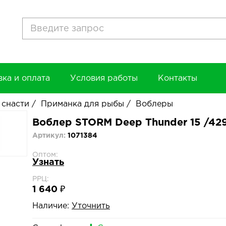
вка и оплата
Условия работы
Контакты
 снасти
/
Приманка для рыбы
/
Воблеры
Воблер STORM Deep Thunder 15 /42
Артикул:
1071384
Оптом:
Узнать
РРЦ:
1 640 ₽
Наличие:
Уточнить