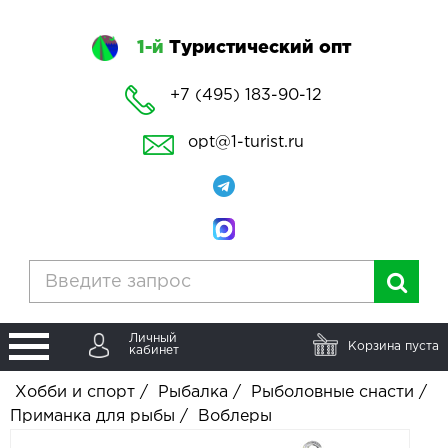
1-й
Туристический опт
+7 (495) 183-90-12
opt@1-turist.ru
Личный
Корзина пуста
кабинет
Хобби и спорт
/
Рыбалка
/
Рыболовные снасти
/
Приманка для рыбы
/
Воблеры