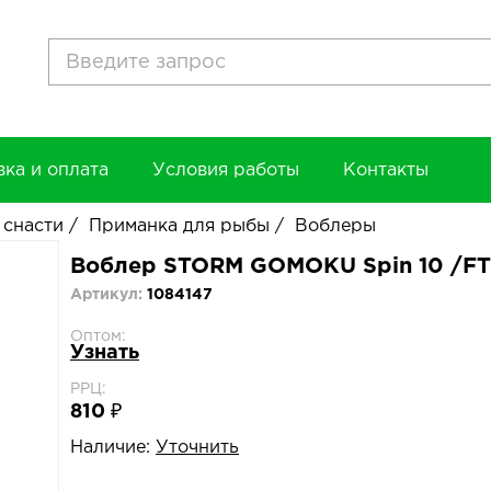
вка и оплата
Условия работы
Контакты
 снасти
/
Приманка для рыбы
/
Воблеры
Воблер STORM GOMOKU Spin 10 /FT
Артикул:
1084147
Оптом:
Узнать
РРЦ:
810 ₽
Наличие:
Уточнить