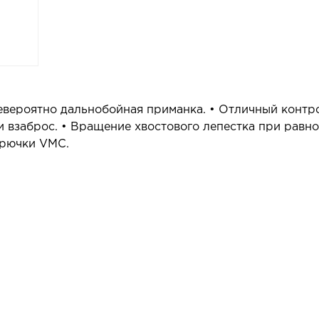
Невероятно дальнобойная приманка. • Отличный контр
и взаброс. • Вращение хвостового лепестка при равн
крючки VMC.