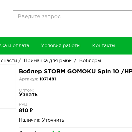
вка и оплата
Условия работы
Контакты
 снасти
/
Приманка для рыбы
/
Воблеры
Воблер STORM GOMOKU Spin 10 /H
Артикул:
1071481
Оптом:
Узнать
РРЦ:
810 ₽
Наличие:
Уточнить