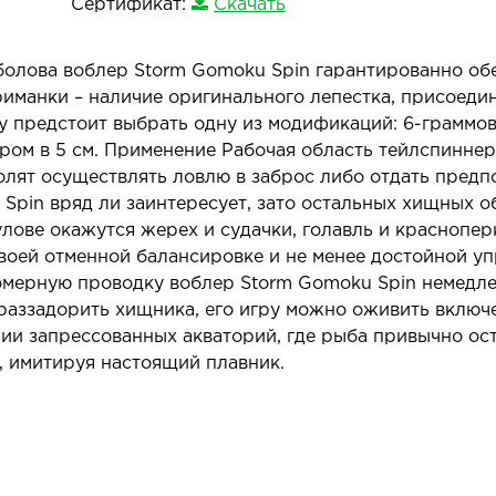
Сертификат:
Скачать
болова воблер Storm Gomoku Spin гарантированно об
иманки – наличие оригинального лепестка, присоедин
 предстоит выбрать одну из модификаций: 6-граммову
ом в 5 см. Применение Рабочая область тейлспиннер
лят осуществлять ловлю в заброс либо отдать предп
pin вряд ли заинтересует, зато остальных хищных о
улове окажутся жерех и судачки, голавль и краснопер
своей отменной балансировке и не менее достойной у
номерную проводку воблер Storm Gomoku Spin немедл
аззадорить хищника, его игру можно оживить включе
ии запрессованных акваторий, где рыба привычно ост
, имитируя настоящий плавник.