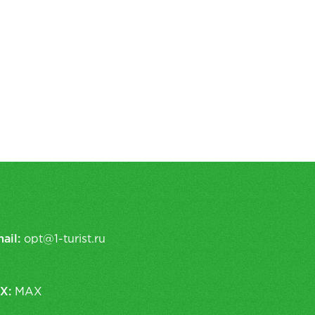
ail:
opt@1-turist.ru
X:
MAX