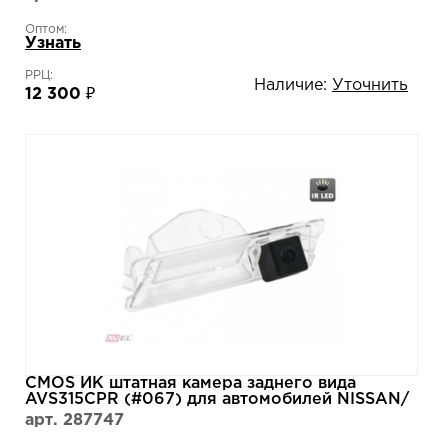
AVS660CPR
Оптом:
Узнать
РРЦ:
Наличие:
Уточнить
12 300 ₽
CMOS ИК штатная камера заднего вида
AVS315CPR (#067) для автомобилей NISSAN/
RENAULT
арт. 287747