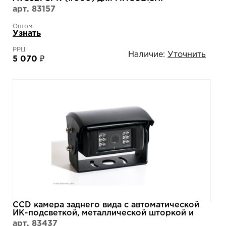
OUTLANDER II XL (2006-2012) / OUTLANDER
арт. 83157
III (2012-...) / LANCER X HATCHBACK /
CITROEN C-CROSSER / PEUGEOT 4007
Оптом:
Узнать
РРЦ:
Наличие:
Уточнить
5 070 ₽
CCD камера заднего вида с автоматической
ИК-подсветкой, металлической шторкой и
авто подогревом AVEL Electronics
арт. 83437