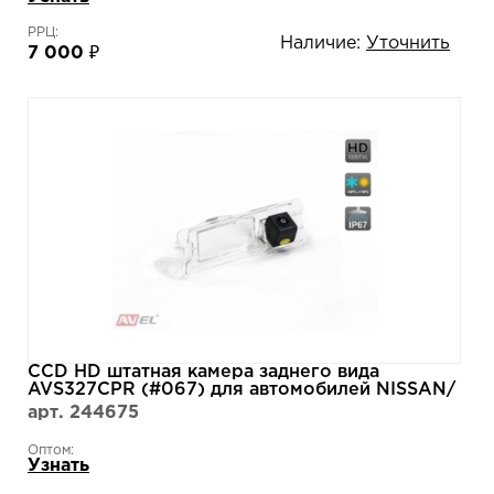
РРЦ:
Наличие:
Уточнить
7 000 ₽
CCD HD штатная камера заднего вида
AVS327CPR (#067) для автомобилей NISSAN/
RENAULT
арт. 244675
Оптом:
Узнать