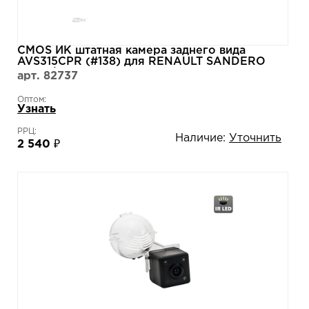
CMOS ИК штатная камера заднего вида
AVS315CPR (#138) для RENAULT SANDERO
NEW / LOGAN II (2014-...)
арт. 82737
Оптом:
Узнать
РРЦ:
Наличие:
Уточнить
2 540 ₽