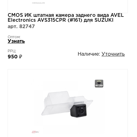
CMOS ИК штатная камера заднего вида AVEL
Electronics AVS315CPR (#161) для SUZUKI
GRAND VITARA III (2005-2014)/ VITARA II
арт. 82747
(2015-...)
Оптом:
Узнать
РРЦ:
Наличие:
Уточнить
950 ₽