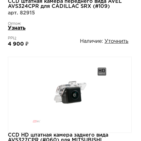
CCD штатная камера переднего вида AVEL
AVS324CPR для CADILLAC SRX (#109)
арт. 82915
Оптом:
Узнать
РРЦ:
Наличие:
Уточнить
4 900 ₽
CCD HD штатная камера заднего вида
AVS327CPR (#060) для MITSUBISHI