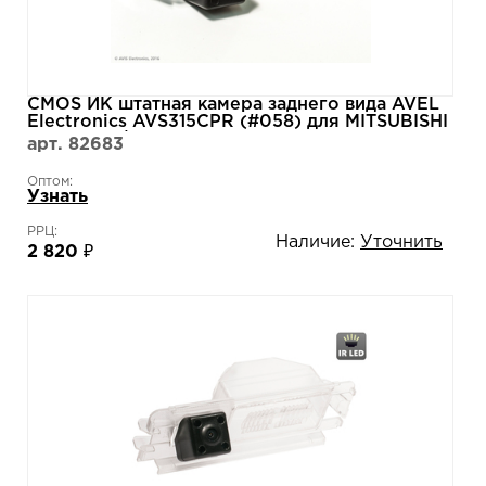
CMOS ИК штатная камера заднего вида AVEL
Electronics AVS315CPR (#058) для MITSUBISHI
GRANDIS / PAJERO SPORT II (2008-...)
арт. 82683
Оптом:
Узнать
РРЦ:
Наличие:
Уточнить
2 820 ₽