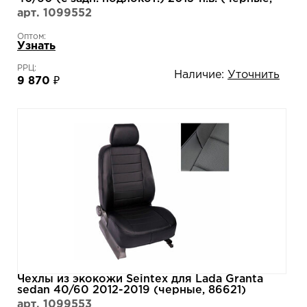
90270)
арт. 1099552
Оптом:
Узнать
РРЦ:
Наличие:
Уточнить
9 870 ₽
Чехлы из экокожи Seintex для Lada Granta
sedan 40/60 2012-2019 (черные, 86621)
арт. 1099553