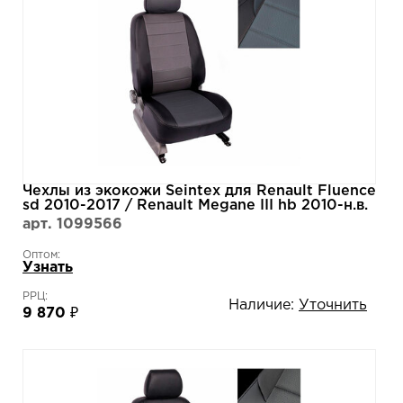
Чехлы из экокожи Seintex для Renault Fluence
sd 2010-2017 / Renault Megane III hb 2010-н.в.
(серо-черные, 87432)
арт. 1099566
Оптом:
Узнать
РРЦ:
Наличие:
Уточнить
9 870 ₽