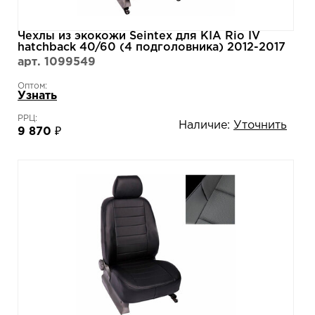
Чехлы из экокожи Seintex для KIA Rio IV
hatchback 40/60 (4 подголовника) 2012-2017
(серо-черные, 87150)
арт. 1099549
Оптом:
Узнать
РРЦ:
Наличие:
Уточнить
9 870 ₽