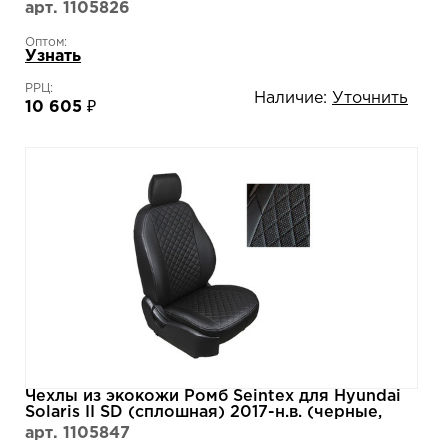
арт. 1105826
Оптом:
Узнать
РРЦ:
Наличие:
Уточнить
10 605 ₽
Чехлы из экокожи Ромб Seintex для Hyundai
Solaris II SD (сплошная) 2017-н.в. (черные,
92912)
арт. 1105847