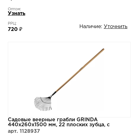
Оптом:
Узнать
РРЦ:
Наличие:
Уточнить
720 ₽
Садовые веерные грабли GRINDA
440х260х1500 мм, 22 плоских зубца, с
деревянным черенком 39593
арт. 1128937