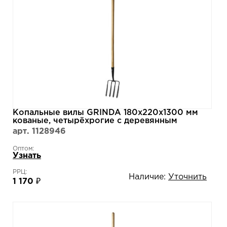
Копальные вилы GRINDA 180х220х1300 мм
кованые, четырёхрогие с деревянным
черенком 39722
арт. 1128946
Оптом:
Узнать
РРЦ:
Наличие:
Уточнить
1 170 ₽