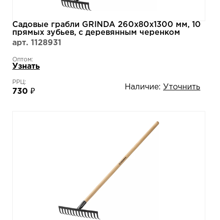
Садовые грабли GRINDA 260х80х1300 мм, 10
прямых зубьев, с деревянным черенком
39583-10
арт. 1128931
Оптом:
Узнать
РРЦ:
Наличие:
Уточнить
730 ₽