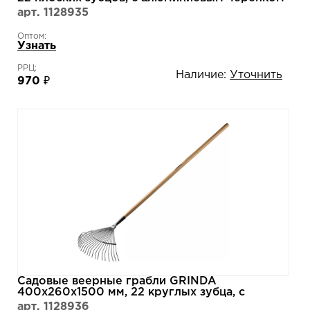
39586
арт. 1128935
Оптом:
Узнать
РРЦ:
Наличие:
Уточнить
970 ₽
Садовые веерные грабли GRINDA
400х260х1500 мм, 22 круглых зубца, с
деревянным черенком 39591
арт. 1128936