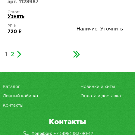
421871
арт. 1128987
Оптом:
Узнать
РРЦ:
Наличие:
Уточнить
720 ₽
1
2
Каталог
Новинки и хиты
Личный кабинет
Оплата и доставка
Контакты
Контакты
Телефон:
+7 (495) 183-90-12