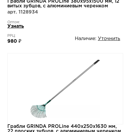
Грабли GRINDA PROLine 380х95х1500 мм, 12
витых зубцов, с алюминиевым черенком
39585
арт. 1128934
Оптом:
Узнать
РРЦ:
Наличие:
Уточнить
980 ₽
Грабли GRINDA PROLine 440х250х1630 мм,
22 плоских зубцов, с алюминиевым черенком