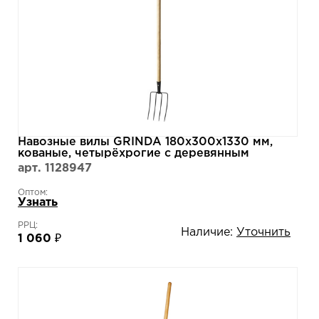
Навозные вилы GRINDA 180х300х1330 мм,
кованые, четырёхрогие с деревянным
черенком 39723
арт. 1128947
Оптом:
Узнать
РРЦ:
Наличие:
Уточнить
1 060 ₽