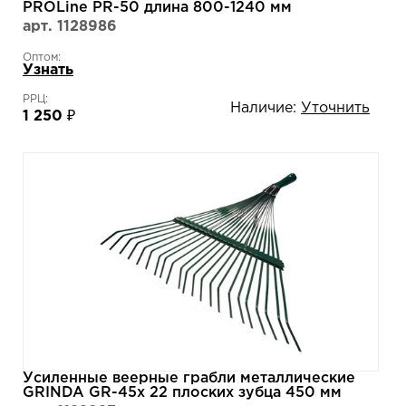
PROLine PR-50 длина 800-1240 мм
телескопический алюминиевый черенок
арт. 1128986
421868
Оптом:
Узнать
РРЦ:
Наличие:
Уточнить
1 250 ₽
Усиленные веерные грабли металлические
GRINDA GR-45x 22 плоских зубца 450 мм