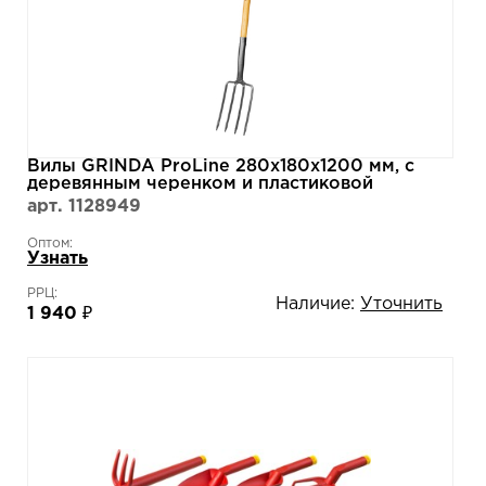
Вилы GRINDA ProLine 280x180x1200 мм, с
деревянным черенком и пластиковой
рукояткой 39727
арт. 1128949
Оптом:
Узнать
РРЦ:
Наличие:
Уточнить
1 940 ₽