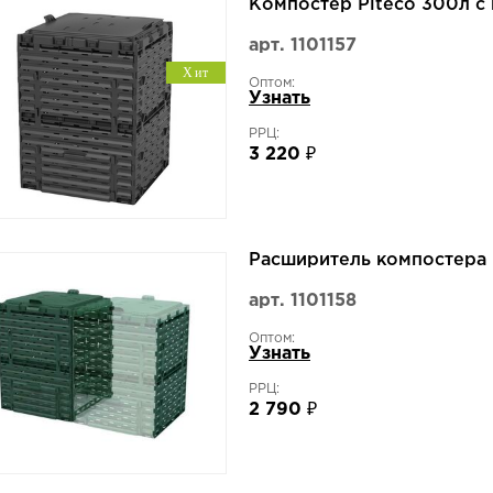
Компостер Piteco 300л с
арт. 1101157
Хит
Оптом:
Узнать
РРЦ:
3 220 ₽
Расширитель компостера 
арт. 1101158
Оптом:
Узнать
РРЦ:
2 790 ₽