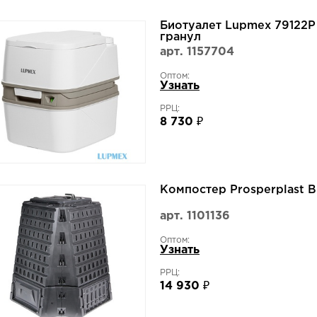
Биотуалет Lupmex 79122P
гранул
арт. 1157704
Оптом:
Узнать
РРЦ:
8 730 ₽
Компостер Prosperplast 
арт. 1101136
Оптом:
Узнать
РРЦ:
14 930 ₽