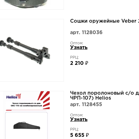
Сошки оружейные Veber 
арт. 1128036
Оптом:
Узнать
РРЦ:
2 210 ₽
Чехол поролоновый с/о д
ЧРП-107) Helios
арт. 1128455
Оптом:
Узнать
РРЦ:
5 655 ₽