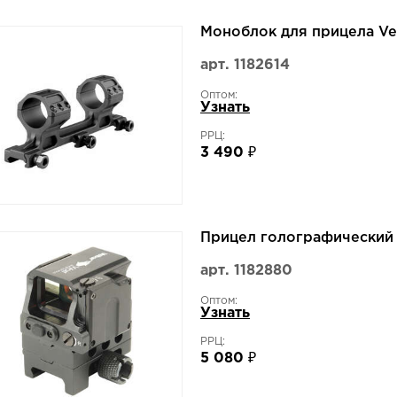
Моноблок для прицела V
арт. 1182614
Оптом:
Узнать
РРЦ:
3 490 ₽
Прицел голографический 
арт. 1182880
Оптом:
Узнать
РРЦ:
5 080 ₽