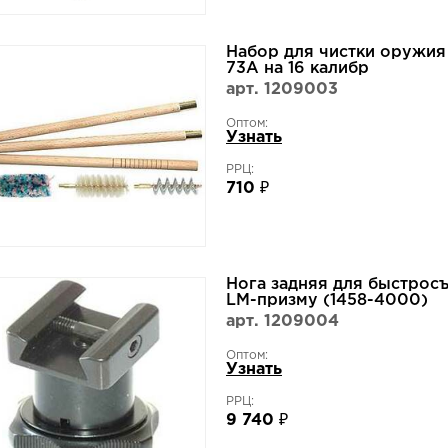
Набор для чистки оружия 
73A на 16 калибр
арт. 1209003
Оптом:
Узнать
РРЦ:
710 ₽
Нога задняя для быстрос
LM-призму (1458-4000)
арт. 1209004
Оптом:
Узнать
РРЦ:
9 740 ₽