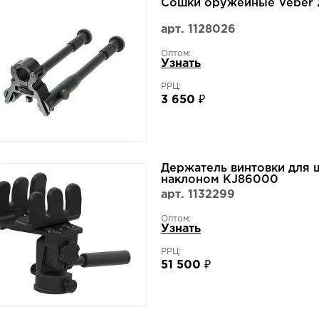
Сошки оружейные Veber 
арт. 1128026
Оптом:
Узнать
РРЦ:
3 650 ₽
Держатель винтовки для 
наклоном KJ86000
арт. 1132299
Оптом:
Узнать
РРЦ:
51 500 ₽