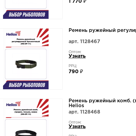
1 770 ₽
Ремень ружейный регулир
арт. 1128467
Оптом:
Узнать
РРЦ:
790 ₽
Ремень ружейный комб. (п
Helios
арт. 1128468
Оптом:
Узнать