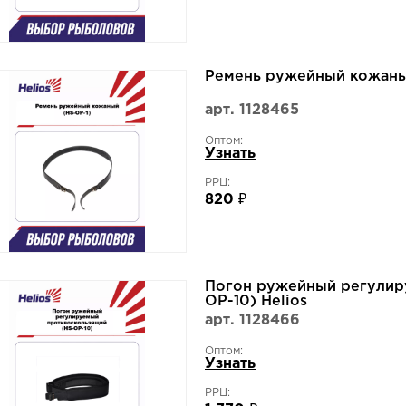
Ремень ружейный кожаный
арт. 1128465
Оптом:
Узнать
РРЦ:
820 ₽
Погон ружейный регулир
ОР-10) Helios
арт. 1128466
Оптом:
Узнать
РРЦ: