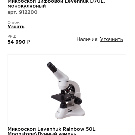
Микроскоп цифровой Levenhuk D70L,
монокулярный
арт. 912200
Оптом:
Узнать
РРЦ:
Наличие:
Уточнить
54 990 ₽
Микроскоп Levenhuk Rainbow 50L
Moonstone\Лунный камень